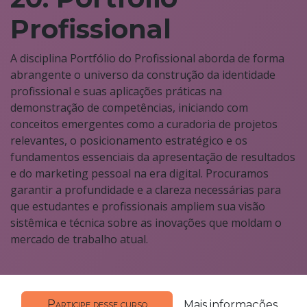
Profissional
A disciplina Portfólio do Profissional aborda de forma
abrangente o universo da construção da identidade
profissional e suas aplicações práticas na
demonstração de competências, iniciando com
conceitos emergentes como a curadoria de projetos
relevantes, o posicionamento estratégico e os
fundamentos essenciais da apresentação de resultados
e do marketing pessoal na era digital. Procuramos
garantir a profundidade e a clareza necessárias para
que estudantes e profissionais ampliem sua visão
sistêmica e técnica sobre as inovações que moldam o
mercado de trabalho atual.
Participe desse curso
Mais informações