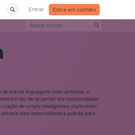
Entrar
Entre em contato
a
e de outras linguagens mais verbosas, o
lema em vez de se perder em complexidades
criação de scripts inteligentes, explorando
e oferece uma vasta biblioteca padrão para