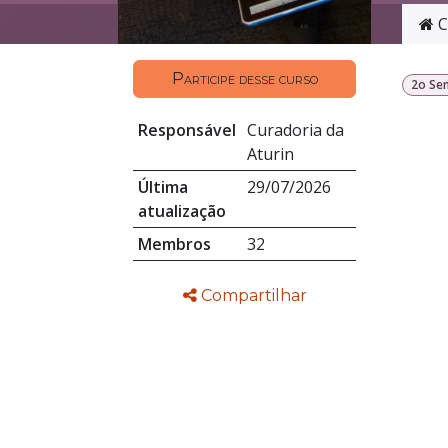
C
Participe desse curso
2o Se
Responsável
Curadoria da
Aturin
Última
29/07/2026
atualização
Membros
32
Compartilhar