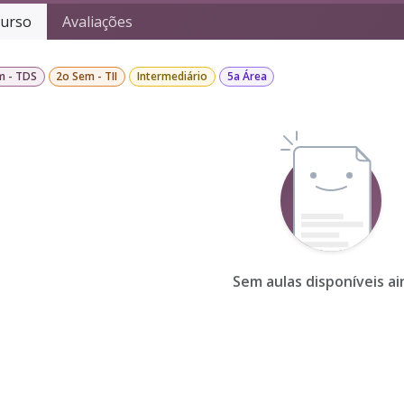
urso
Avaliações
m - TDS
2o Sem - TII
Intermediário
5a Área
Sem aulas disponíveis ai