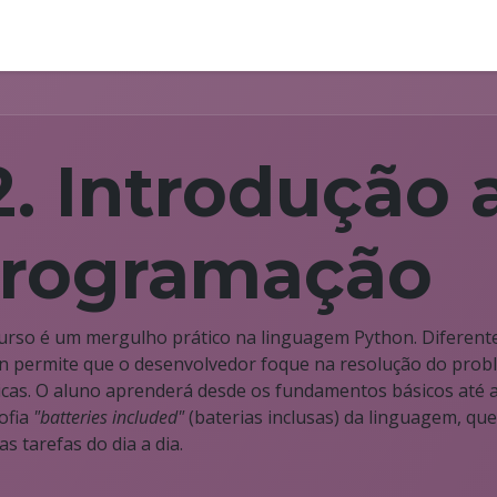
Cursos
Discussões
2. Introdução 
rogramação
curso é um mergulho prático na linguagem Python. Diferent
n permite que o desenvolvedor foque na resolução do prob
icas. O aluno aprenderá desde os fundamentos básicos até a 
sofia
"batteries included"
(baterias inclusas) da linguagem, qu
as tarefas do dia a dia.