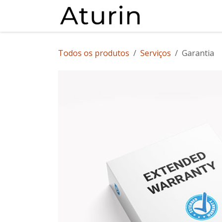
Pular para o conteúdo
Início
Eventos
Todos os produtos
Serviços
Garantia